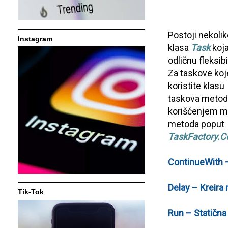
Postoji nekolik
Instagram
klasa
Task
koja
odličnu fleksib
Za taskove koje
koristite klasu
taskova met
korišćenjem 
metoda poput
TaskFactory.
ContinueWith – 
Delay – Kreira 
Tik-Tok
Run – Statična