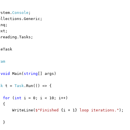
stem.
Console
;
llections.Generic;
nq;
xt;
reading.Tasks;
eTask
ram
void
Main(
string
[] args)
sk
t =
Task
.Run(() => {
for
(
int
i = 0; i < 10; i++)
{
WriteLine(
$"Finished
{i + 1}
loop iterations."
);
}
;