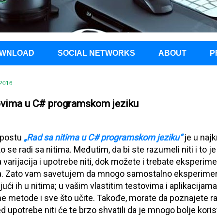
WNLOAD
SOCIAL NETWORKS
ABOUT
P
 2016
ovima u C# programskom jeziku
 postu
„Rad sa nitima u C# programskom jeziku“
je u naj
 se radi sa nitima. Međutim, da bi ste razumeli niti i to 
arijacija i upotrebe niti, dok možete i trebate eksperiment
 Zato vam savetujem da mnogo samostalno eksperimentiše
ći ih u nitima; u vašim vlastitim testovima i aplikacijama.
 metode i sve što učite. Takođe, morate da poznajete razli
d upotrebe niti će te brzo shvatili da je mnogo bolje koris