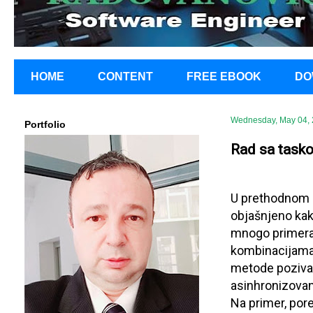
HOME
CONTENT
FREE EBOOK
DO
Wednesday, May 04,
Portfolio
Rad sa task
U prethodnom
objašnjeno kako
mnogo primera v
kombinacijama.
metode pozivaju
asinhronizovane
Na primer, pore