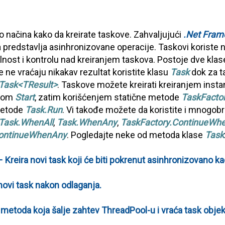
o načina kako da kreirate taskove. Zahvaljujući
.Net Fram
 predstavlja asinhronizovane operacije. Taskovi koriste ni
ilnost i kontrolu nad kreiranjem taskova. Postoje dve klase
 ne vraćaju nikakav rezultat koristite klasu
Task
dok za t
Task<TResult>
. Taskove možete kreirati kreiranjem inst
odom
Start
, zatim korišćenjem statične metode
TaskFacto
metode
Task.Run
. Vi takođe možete da koristite i mnogobro
Task.WhenAll
,
Task.WhenAny
,
TaskFactory.ContinueWhe
ContinueWhenAny
. Pogledajte neke od metoda klase
Task
Kreira novi task koji će biti pokrenut asinhronizovano ka
novi task nakon odlaganja.
 metoda koja šalje zahtev ThreadPool-u i vraća task objek