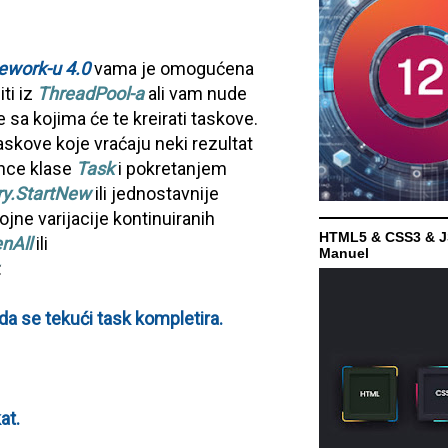
ework-u 4.0
vama je omogućena
ti iz
ThreadPool-a
ali vam nude
 sa kojima će te kreirati taskove.
askove koje vraćaju neki rezultat
ance klase
Task
i pokretanjem
ry.StartNew
ili jednostavnije
jne varijacije kontinuiranih
HTML5 & CSS3 & J
nAll
ili
Manuel
:
da se tekući task kompletira.
at.