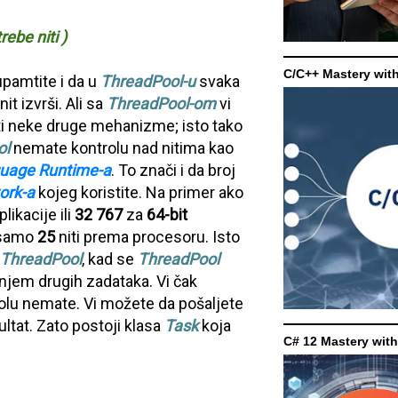
ebe niti )
C/C++ Mastery wit
upamtite i da u
ThreadPool-u
svaka
it izvrši. Ali sa
ThreadPool-om
vi
titi neke druge mehanizme; isto tako
ol
nemate kontrolu nad nitima kao
uage Runtime-a
. To znači i da broj
ork-a
kojeg koristite. Na primer ako
likacije ili
32 767
za
64-bit
 samo
25
niti prema procesoru. Isto
ThreadPool
, kad se
ThreadPool
anjem drugih zadataka. Vi čak
trolu nemate. Vi možete da pošaljete
ultat. Zato postoji klasa
Task
koja
C# 12 Mastery wit