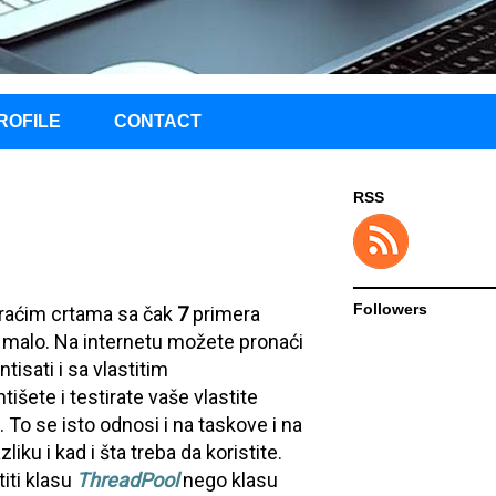
ROFILE
CONTACT
RSS
Followers
kraćim crtama sa čak
7
primera
je malo. Na internetu možete pronaći
isati i sa vlastitim
te i testirate vaše vlastite
 To se isto odnosi i na taskove i na
ku i kad i šta treba da koristite.
titi klasu
ThreadPool
nego klasu