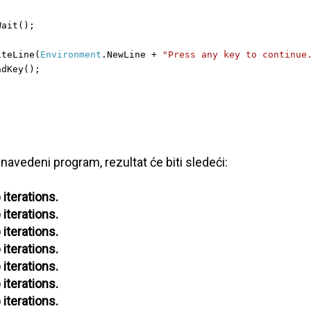
Wait();
iteLine(
Environment
.NewLine +
"Press any key to continue
adKey();
avedeni program, rezultat će biti sledeći:
 iterations.
 iterations.
 iterations.
 iterations.
 iterations.
 iterations.
 iterations.