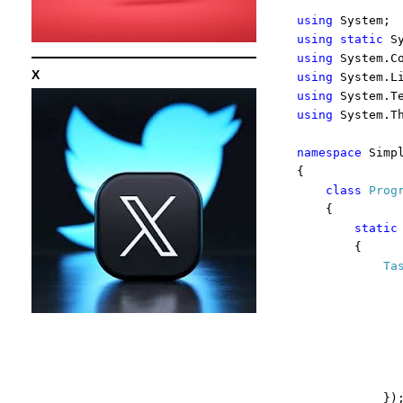
using
System;
using
static
Sy
using
System.Co
X
using
System.Li
using
System.Te
using
System.Th
namespace
Simpl
{
class
Prog
{
static
{
Ta
})