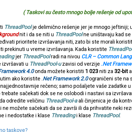
( Taskovi su često mnogo bolje rešenje od upotr
ti
ThreadPool
je delimično rešenje jer je mnogo jeftiniji; 
kground
nit i da se niti u
ThreadPool
ne uništavaju kad se n
ivati prioritete izvršavanja niti, zato bi ste morali koris
ti prekinuti u vreme izvršavanja. Kada koristite
ThreadPo
eading
jer
ThreadPool
radi na nivou
CLR – Common Lang
e izvršavati u
ThreadPool-u
zavisi od verzije
.Net Framew
Framework 4.0
onda možete koristiti
1 023
niti za
32-bit
ap
utim ako koristite .
Net Framework 2.0
ograničeni ste na
i, najjednostavnije rečeno; samo pošaljete vaše zadatke u
 trebate sačekati dok se ne oslobodi i nastavi sa izvršav
da odredite veličinu
ThreadPool-a
ali činjenica je da kon
li ne možete sačekati da se završi ili da prihvatite neki rez
e i nedostatke i klase
Threading
i klase
ThreadPool
.
amo taskove?