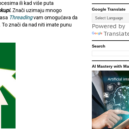
cesima ili kad više puta
Google Translate
kupi.
Znači uzimaju mnogo
Klasa
T
hreading
vam omogućava da
. To znači da nad niti imate punu
Powered by
Translat
Search
AI Mastery with M