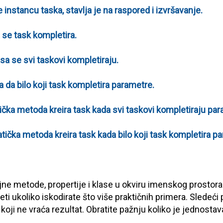
 instancu taska, stavlja je na raspored i izvršavanje.
 se task kompletira.
sa se svi taskovi kompletiraju.
 da bilo koji task kompletira parametre.
ička metoda kreira task kada svi taskovi kompletiraju par
ička metoda kreira task kada bilo koji task kompletira p
e metode, propertije i klase u okviru imenskog prostor
ti ukoliko iskodirate što više praktičnih primera. Sledeć
 koji ne vraća rezultat. Obratite pažnju koliko je jednosta