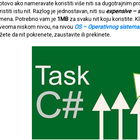
tovo ako nameravate koristiti više niti sa dugotrajnim pro
stiti istu nit. Razlog je jednostavan, niti su
expensive – s
emena. Potrebno vam je
1MB
za svaku nit koju koristite. 
na veoma niskom nivou, na nivou
OS – Operativnog sistema
ožete da nit pokrenete, zaustavite ili prekinete.