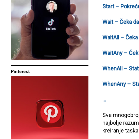
Start – Pokreće
Wait – Čeka da
WaitAll – Čeka 
WaitAny – Čeka
WhenAll – Stat
Pinterest
WhenAny – Stat
…
Sve mnogobrojn
najbolje razume
kreiranje taska