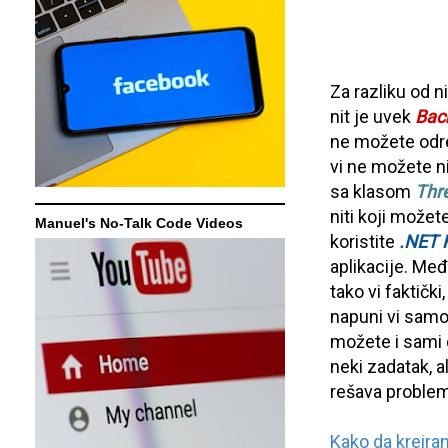
Za razliku od ni
nit je uvek
Bac
ne možete određ
vi ne možete ni
sa klasom
Thr
niti koji možet
Manuel's No-Talk Code Videos
koristite
.NET 
aplikacije. Međ
tako vi faktičk
napuni vi samo
možete i sami 
neki zadatak, a
rešava problem
Kako da kreir