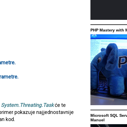
PHP Mastery with 
ametre.
arametre.
a
System.Threating.Task
će te
i primer pokazuje najjednostavnije
Microsoft SQL Serv
van kod.
Manuel