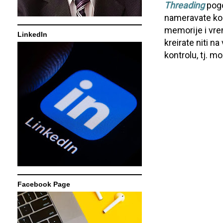
Threading
pogo
nameravate kori
memorije i vr
LinkedIn
kreirate niti 
kontrolu, tj. m
Facebook Page