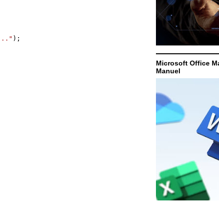
..."
);
Microsoft Office M
Manuel